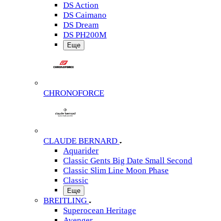
DS Action
DS Caimano
DS Dream
DS PH200M
Еще
CHRONOFORCE
CLAUDE BERNARD
Aquarider
Classic Gents Big Date Small Second
Classic Slim Line Moon Phase
Classic
Еще
BREITLING
Superocean Heritage
Avenger