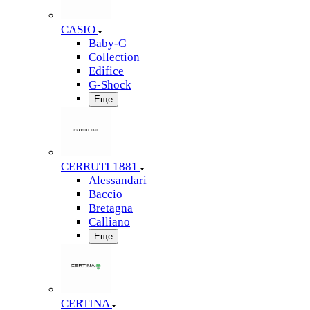
CASIO
Baby-G
Collection
Edifice
G-Shock
Еще
CERRUTI 1881
Alessandari
Baccio
Bretagna
Calliano
Еще
CERTINA