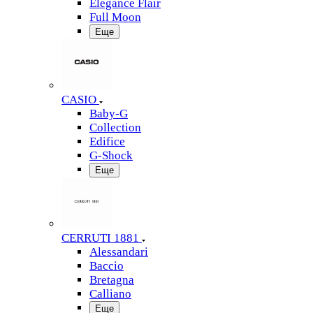
Elegance Flair
Full Moon
Еще
CASIO
Baby-G
Collection
Edifice
G-Shock
Еще
CERRUTI 1881
Alessandari
Baccio
Bretagna
Calliano
Еще