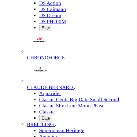
DS Action
DS Caimano
DS Dream
DS PH200M
Еще
CHRONOFORCE
CLAUDE BERNARD
Aquarider
Classic Gents Big Date Small Second
Classic Slim Line Moon Phase
Classic
Еще
BREITLING
Superocean Heritage
Avenger