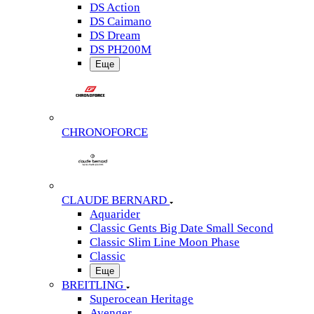
DS Action
DS Caimano
DS Dream
DS PH200M
Еще
CHRONOFORCE
CLAUDE BERNARD
Aquarider
Classic Gents Big Date Small Second
Classic Slim Line Moon Phase
Classic
Еще
BREITLING
Superocean Heritage
Avenger