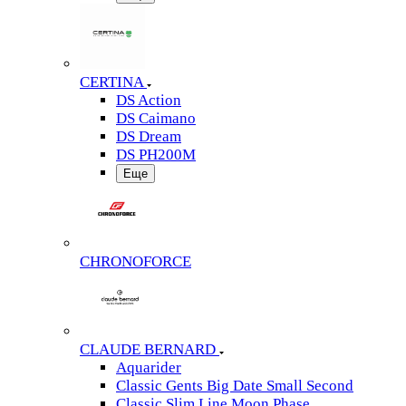
CERTINA
DS Action
DS Caimano
DS Dream
DS PH200M
Еще
CHRONOFORCE
CLAUDE BERNARD
Aquarider
Classic Gents Big Date Small Second
Classic Slim Line Moon Phase