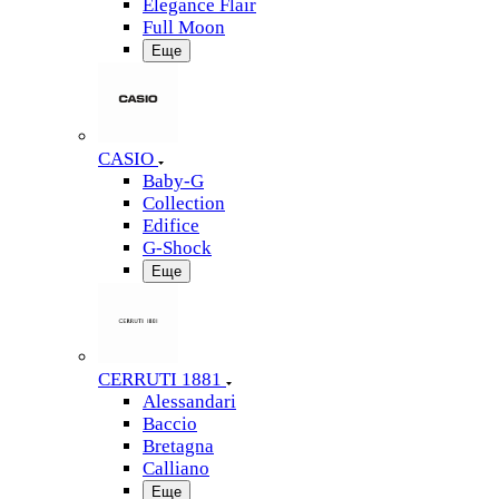
Elegance Flair
Full Moon
Еще
CASIO
Baby-G
Collection
Edifice
G-Shock
Еще
CERRUTI 1881
Alessandari
Baccio
Bretagna
Calliano
Еще