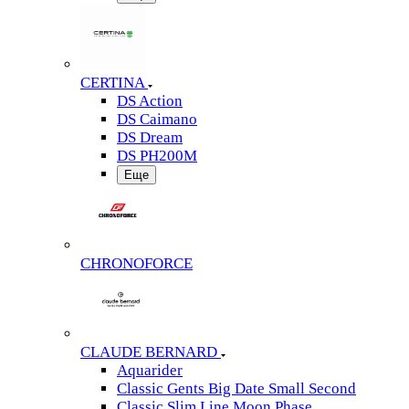
CERTINA
DS Action
DS Caimano
DS Dream
DS PH200M
Еще
CHRONOFORCE
CLAUDE BERNARD
Aquarider
Classic Gents Big Date Small Second
Classic Slim Line Moon Phase