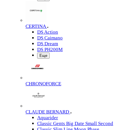
CERTINA
DS Action
DS Caimano
DS Dream
DS PH200M
Еще
CHRONOFORCE
CLAUDE BERNARD
Aquarider
Classic Gents Big Date Small Second
Classic Slim Line Moon Phase