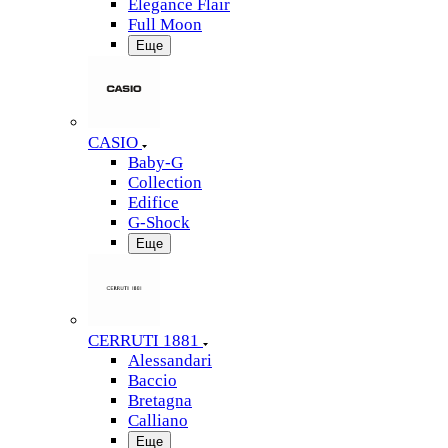
Elegance Flair
Full Moon
Еще
CASIO
Baby-G
Collection
Edifice
G-Shock
Еще
CERRUTI 1881
Alessandari
Baccio
Bretagna
Calliano
Еще