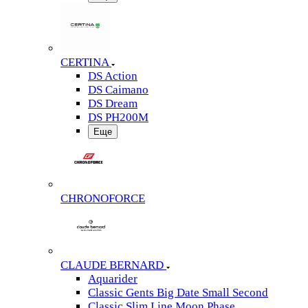
CERTINA
DS Action
DS Caimano
DS Dream
DS PH200M
Еще
CHRONOFORCE
CLAUDE BERNARD
Aquarider
Classic Gents Big Date Small Second
Classic Slim Line Moon Phase