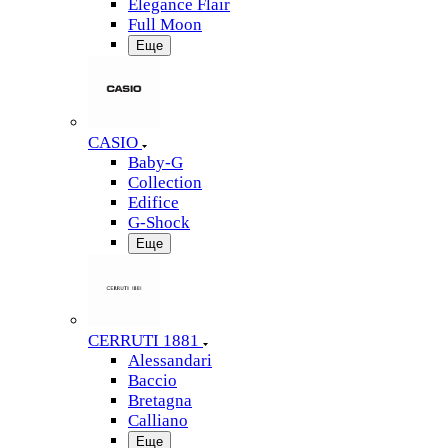
Elegance Flair
Full Moon
Еще
CASIO
Baby-G
Collection
Edifice
G-Shock
Еще
CERRUTI 1881
Alessandari
Baccio
Bretagna
Calliano
Еще