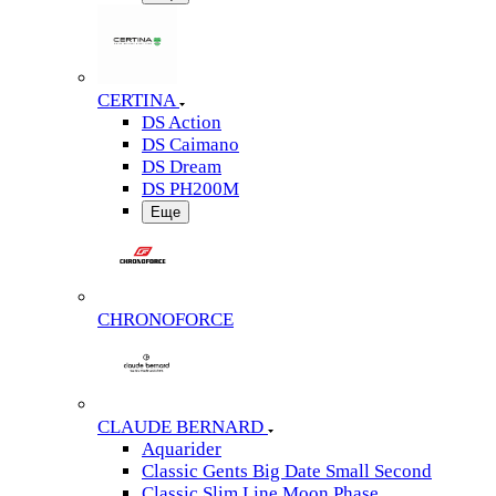
CERTINA
DS Action
DS Caimano
DS Dream
DS PH200M
Еще
CHRONOFORCE
CLAUDE BERNARD
Aquarider
Classic Gents Big Date Small Second
Classic Slim Line Moon Phase