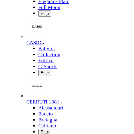
Elegance Flair
Full Moon
Еще
CASIO
Baby-G
Collection
Edifice
G-Shock
Еще
CERRUTI 1881
Alessandari
Baccio
Bretagna
Calliano
Еще