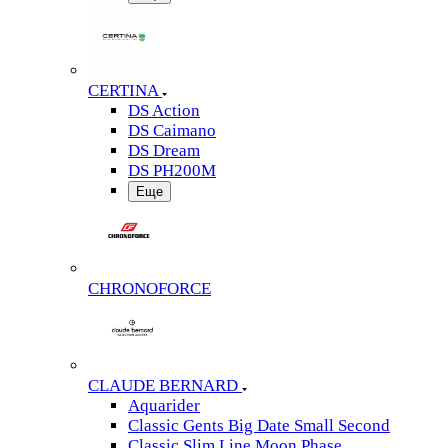
CERTINA
DS Action
DS Caimano
DS Dream
DS PH200M
Еще
CHRONOFORCE
CLAUDE BERNARD
Aquarider
Classic Gents Big Date Small Second
Classic Slim Line Moon Phase