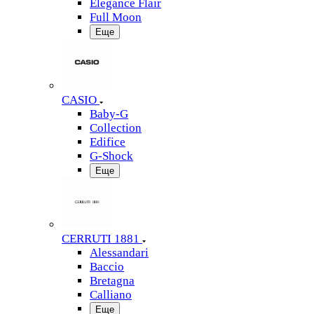
Elegance Flair
Full Moon
Еще
CASIO
Baby-G
Collection
Edifice
G-Shock
Еще
CERRUTI 1881
Alessandari
Baccio
Bretagna
Calliano
Еще