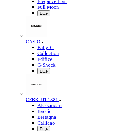
Elegance Flair
Full Moon
Еще
CASIO
Baby-G
Collection
Edifice
G-Shock
Еще
CERRUTI 1881
Alessandari
Baccio
Bretagna
Calliano
Еще