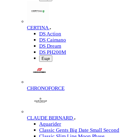
CERTINA
DS Action
DS Caimano
DS Dream
DS PH200M
Еще
CHRONOFORCE
CLAUDE BERNARD
Aquarider
Classic Gents Big Date Small Second
Classic Slim Line Moon Phase