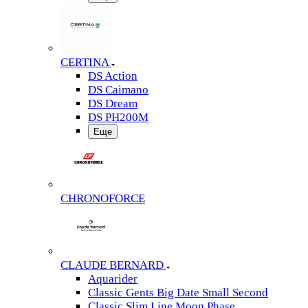
CERTINA
DS Action
DS Caimano
DS Dream
DS PH200M
Еще
CHRONOFORCE
CLAUDE BERNARD
Aquarider
Classic Gents Big Date Small Second
Classic Slim Line Moon Phase