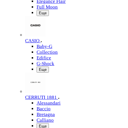
Elegance Flair
Full Moon
Еще
CASIO
Baby-G
Collection
Edifice
G-Shock
Еще
CERRUTI 1881
Alessandari
Baccio
Bretagna
Calliano
Еще