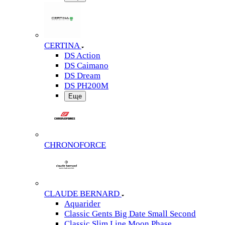
CERTINA
DS Action
DS Caimano
DS Dream
DS PH200M
Еще
CHRONOFORCE
CLAUDE BERNARD
Aquarider
Classic Gents Big Date Small Second
Classic Slim Line Moon Phase