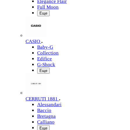
Elegance Flair
Full Moon
Еще
CASIO
Baby-G
Collection
Edifice
G-Shock
Еще
CERRUTI 1881
Alessandari
Baccio
Bretagna
Calliano
Еще