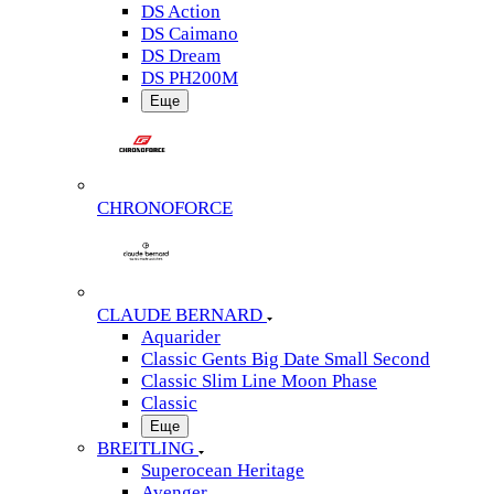
DS Action
DS Caimano
DS Dream
DS PH200M
Еще
CHRONOFORCE
CLAUDE BERNARD
Aquarider
Classic Gents Big Date Small Second
Classic Slim Line Moon Phase
Classic
Еще
BREITLING
Superocean Heritage
Avenger