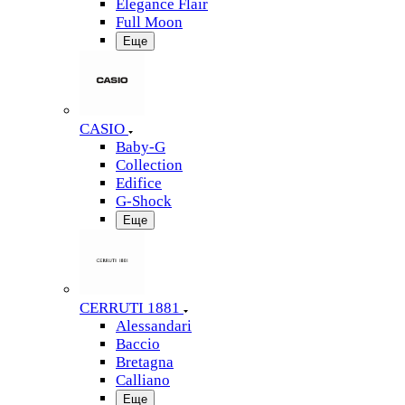
Elegance Flair
Full Moon
Еще
CASIO
Baby-G
Collection
Edifice
G-Shock
Еще
CERRUTI 1881
Alessandari
Baccio
Bretagna
Calliano
Еще