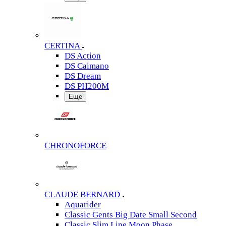
CERTINA
DS Action
DS Caimano
DS Dream
DS PH200M
Еще
CHRONOFORCE
CLAUDE BERNARD
Aquarider
Classic Gents Big Date Small Second
Classic Slim Line Moon Phase