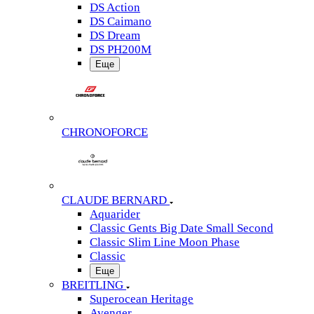
DS Action
DS Caimano
DS Dream
DS PH200M
Еще
CHRONOFORCE
CLAUDE BERNARD
Aquarider
Classic Gents Big Date Small Second
Classic Slim Line Moon Phase
Classic
Еще
BREITLING
Superocean Heritage
Avenger