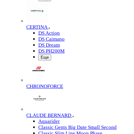
CERTINA
DS Action
DS Caimano
DS Dream
DS PH200M
Еще
CHRONOFORCE
CLAUDE BERNARD
Aquarider
Classic Gents Big Date Small Second
Classic Slim Line Moon Phase