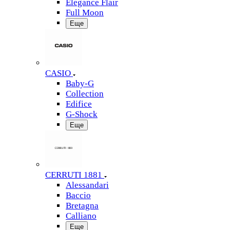
Elegance Flair
Full Moon
Еще
CASIO
Baby-G
Collection
Edifice
G-Shock
Еще
CERRUTI 1881
Alessandari
Baccio
Bretagna
Calliano
Еще