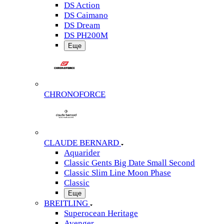
DS Action
DS Caimano
DS Dream
DS PH200M
Еще
CHRONOFORCE
CLAUDE BERNARD
Aquarider
Classic Gents Big Date Small Second
Classic Slim Line Moon Phase
Classic
Еще
BREITLING
Superocean Heritage
Avenger