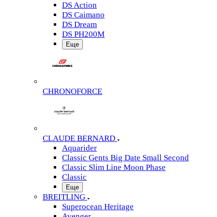
DS Action
DS Caimano
DS Dream
DS PH200M
Еще
CHRONOFORCE
CLAUDE BERNARD
Aquarider
Classic Gents Big Date Small Second
Classic Slim Line Moon Phase
Classic
Еще
BREITLING
Superocean Heritage
Avenger