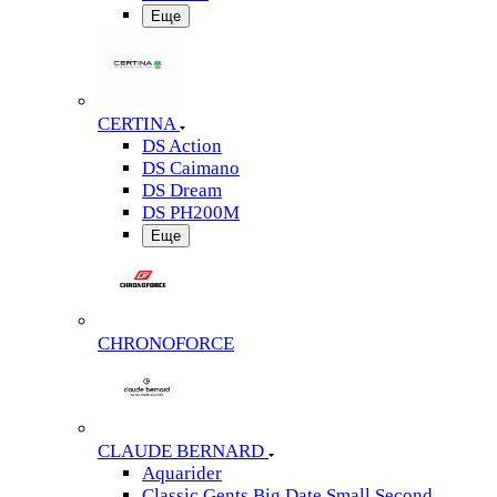
Еще
CERTINA
DS Action
DS Caimano
DS Dream
DS PH200M
Еще
CHRONOFORCE
CLAUDE BERNARD
Aquarider
Classic Gents Big Date Small Second