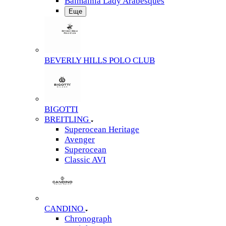
Balmainia Lady Arabesques
Еще
BEVERLY HILLS POLO CLUB
BIGOTTI
BREITLING
Superocean Heritage
Avenger
Superocean
Classic AVI
CANDINO
Chronograph