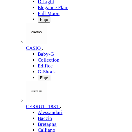
D-Light
Elegance Flair
Full Moon
Еще
CASIO
Baby-G
Collection
Edifice
G-Shock
Еще
CERRUTI 1881
Alessandari
Baccio
Bretagna
Calliano