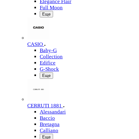
Elegance Flair
Full Moon
Еще
CASIO
Baby-G
Collection
Edifice
G-Shock
Еще
CERRUTI 1881
Alessandari
Baccio
Bretagna
Calliano
Еще