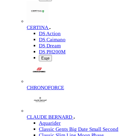
CERTINA
DS Action
DS Caimano
DS Dream
DS PH200M
Еще
CHRONOFORCE
CLAUDE BERNARD
Aquarider
Classic Gents Big Date Small Second
Classic Slim Line Moon Phase