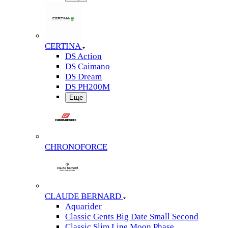
CERTINA
DS Action
DS Caimano
DS Dream
DS PH200M
Еще
CHRONOFORCE
CLAUDE BERNARD
Aquarider
Classic Gents Big Date Small Second
Classic Slim Line Moon Phase