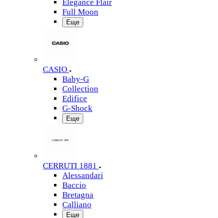
Elegance Flair
Full Moon
Еще
CASIO
Baby-G
Collection
Edifice
G-Shock
Еще
CERRUTI 1881
Alessandari
Baccio
Bretagna
Calliano
Еще