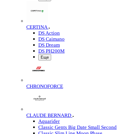
CERTINA
DS Action
DS Caimano
DS Dream
DS PH200M
Еще
CHRONOFORCE
CLAUDE BERNARD
Aquarider
Classic Gents Big Date Small Second
Classic Slim Line Moon Phase