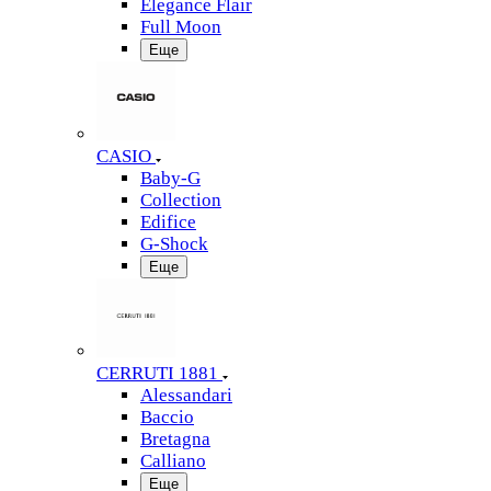
Elegance Flair
Full Moon
Еще
CASIO
Baby-G
Collection
Edifice
G-Shock
Еще
CERRUTI 1881
Alessandari
Baccio
Bretagna
Calliano
Еще