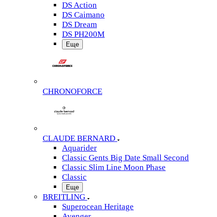
DS Action
DS Caimano
DS Dream
DS PH200M
Еще
CHRONOFORCE
CLAUDE BERNARD
Aquarider
Classic Gents Big Date Small Second
Classic Slim Line Moon Phase
Classic
Еще
BREITLING
Superocean Heritage
Avenger