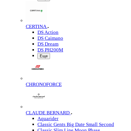
CERTINA
DS Action
DS Caimano
DS Dream
DS PH200M
Еще
CHRONOFORCE
CLAUDE BERNARD
Aquarider
Classic Gents Big Date Small Second
Classic Slim Line Moon Phase