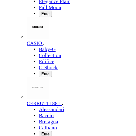
Elegance Flair
Full Moon
Еще
CASIO
Baby-G
Collection
Edifice
G-Shock
Еще
CERRUTI 1881
Alessandari
Baccio
Bretagna
Calliano
Еще