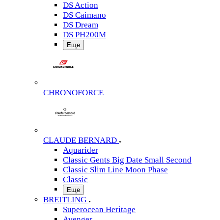
DS Action
DS Caimano
DS Dream
DS PH200M
Еще
CHRONOFORCE
CLAUDE BERNARD
Aquarider
Classic Gents Big Date Small Second
Classic Slim Line Moon Phase
Classic
Еще
BREITLING
Superocean Heritage
Avenger