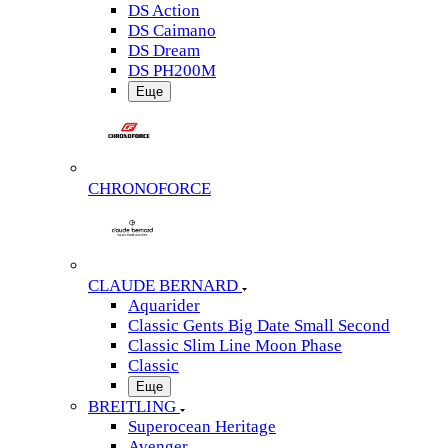
DS Action
DS Caimano
DS Dream
DS PH200M
Еще
CHRONOFORCE
CLAUDE BERNARD
Aquarider
Classic Gents Big Date Small Second
Classic Slim Line Moon Phase
Classic
Еще
BREITLING
Superocean Heritage
Avenger