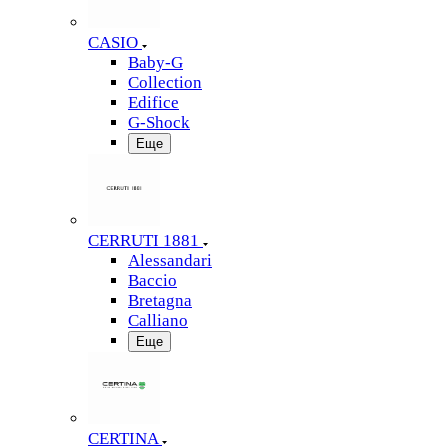
CASIO
Baby-G
Collection
Edifice
G-Shock
Еще
CERRUTI 1881
Alessandari
Baccio
Bretagna
Calliano
Еще
CERTINA