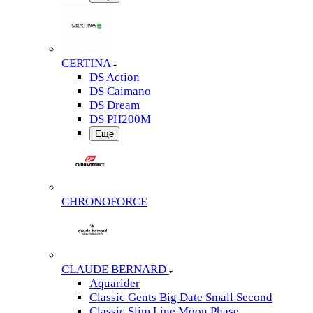
CERTINA
DS Action
DS Caimano
DS Dream
DS PH200M
Еще
CHRONOFORCE
CLAUDE BERNARD
Aquarider
Classic Gents Big Date Small Second
Classic Slim Line Moon Phase