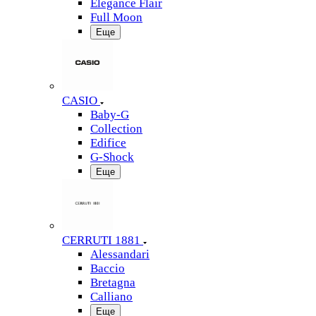
Elegance Flair
Full Moon
Еще
CASIO
Baby-G
Collection
Edifice
G-Shock
Еще
CERRUTI 1881
Alessandari
Baccio
Bretagna
Calliano
Еще