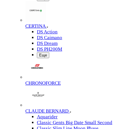
CERTINA
DS Action
DS Caimano
DS Dream
DS PH200M
Еще
CHRONOFORCE
CLAUDE BERNARD
Aquarider
Classic Gents Big Date Small Second
Classic Slim Line Moon Phase