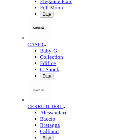
Elegance Flair
Full Moon
Еще
CASIO
Baby-G
Collection
Edifice
G-Shock
Еще
CERRUTI 1881
Alessandari
Baccio
Bretagna
Calliano
Еще