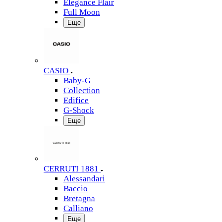
Elegance Flair
Full Moon
Еще
CASIO
Baby-G
Collection
Edifice
G-Shock
Еще
CERRUTI 1881
Alessandari
Baccio
Bretagna
Calliano
Еще