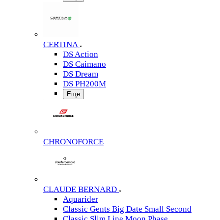
CERTINA
DS Action
DS Caimano
DS Dream
DS PH200M
Еще
CHRONOFORCE
CLAUDE BERNARD
Aquarider
Classic Gents Big Date Small Second
Classic Slim Line Moon Phase