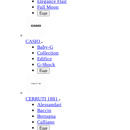
Elegance Flair
Full Moon
Еще
CASIO
Baby-G
Collection
Edifice
G-Shock
Еще
CERRUTI 1881
Alessandari
Baccio
Bretagna
Calliano
Еще