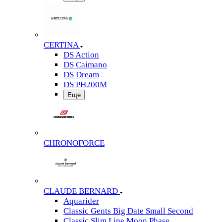
CERTINA
DS Action
DS Caimano
DS Dream
DS PH200M
Еще
CHRONOFORCE
CLAUDE BERNARD
Aquarider
Classic Gents Big Date Small Second
Classic Slim Line Moon Phase