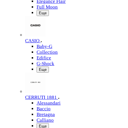
Elegance Flair
Full Moon
Еще
CASIO
Baby-G
Collection
Edifice
G-Shock
Еще
CERRUTI 1881
Alessandari
Baccio
Bretagna
Calliano
Еще