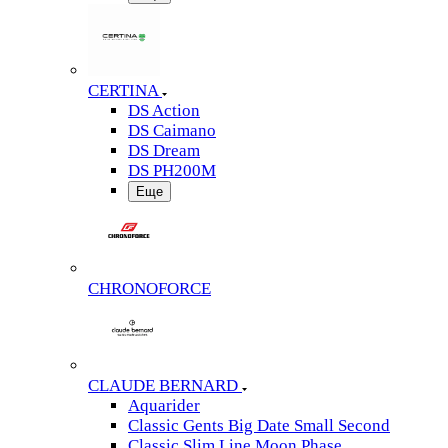
CERTINA
DS Action
DS Caimano
DS Dream
DS PH200M
Еще
CHRONOFORCE
CLAUDE BERNARD
Aquarider
Classic Gents Big Date Small Second
Classic Slim Line Moon Phase