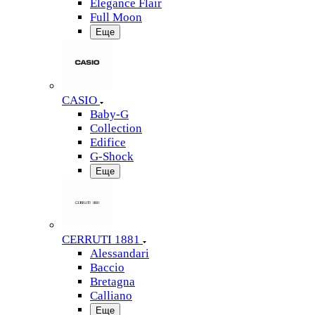
Elegance Flair
Full Moon
Еще
CASIO
Baby-G
Collection
Edifice
G-Shock
Еще
CERRUTI 1881
Alessandari
Baccio
Bretagna
Calliano
Еще