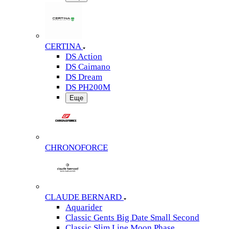
CERTINA
DS Action
DS Caimano
DS Dream
DS PH200M
Еще
CHRONOFORCE
CLAUDE BERNARD
Aquarider
Classic Gents Big Date Small Second
Classic Slim Line Moon Phase