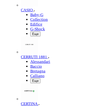
CASIO
Baby-G
Collection
Edifice
G-Shock
Еще
CERRUTI 1881
Alessandari
Baccio
Bretagna
Calliano
Еще
CERTINA