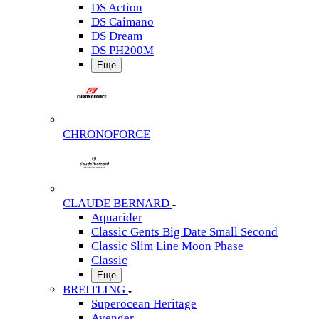
DS Action
DS Caimano
DS Dream
DS PH200M
Еще
CHRONOFORCE
CLAUDE BERNARD
Aquarider
Classic Gents Big Date Small Second
Classic Slim Line Moon Phase
Classic
Еще
BREITLING
Superocean Heritage
Avenger