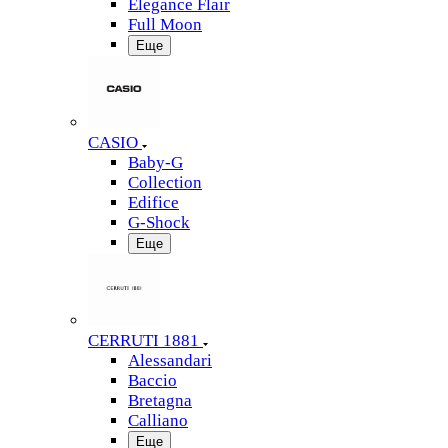
Elegance Flair
Full Moon
Еще
CASIO
Baby-G
Collection
Edifice
G-Shock
Еще
CERRUTI 1881
Alessandari
Baccio
Bretagna
Calliano
Еще