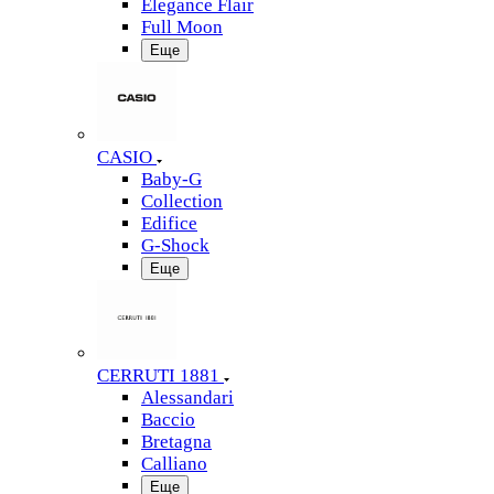
Elegance Flair
Full Moon
Еще
CASIO
Baby-G
Collection
Edifice
G-Shock
Еще
CERRUTI 1881
Alessandari
Baccio
Bretagna
Calliano
Еще