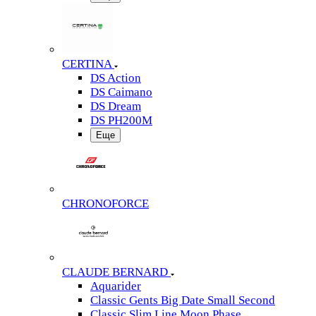
CERTINA
DS Action
DS Caimano
DS Dream
DS PH200M
Еще
CHRONOFORCE
CLAUDE BERNARD
Aquarider
Classic Gents Big Date Small Second
Classic Slim Line Moon Phase