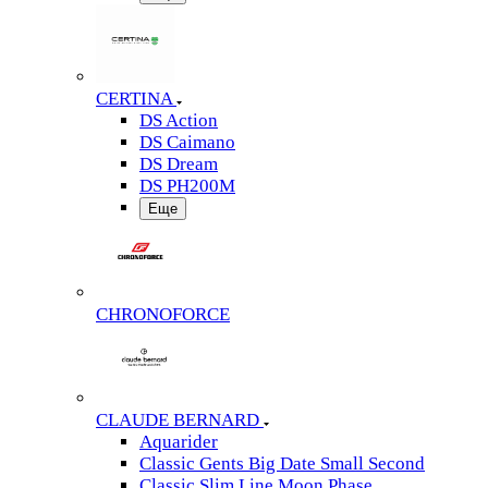
CERTINA
DS Action
DS Caimano
DS Dream
DS PH200M
Еще
CHRONOFORCE
CLAUDE BERNARD
Aquarider
Classic Gents Big Date Small Second
Classic Slim Line Moon Phase