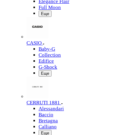
Elegance Flair
Full Moon
Еще
CASIO
Baby-G
Collection
Edifice
G-Shock
Еще
CERRUTI 1881
Alessandari
Baccio
Bretagna
Calliano
Еще