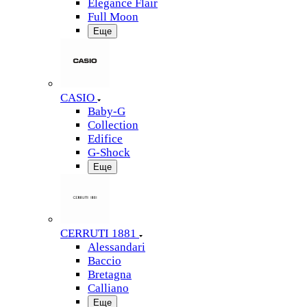
Elegance Flair
Full Moon
Еще
CASIO
Baby-G
Collection
Edifice
G-Shock
Еще
CERRUTI 1881
Alessandari
Baccio
Bretagna
Calliano
Еще