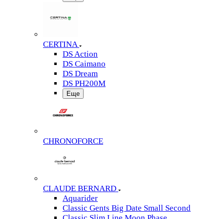
CERTINA
DS Action
DS Caimano
DS Dream
DS PH200M
Еще
CHRONOFORCE
CLAUDE BERNARD
Aquarider
Classic Gents Big Date Small Second
Classic Slim Line Moon Phase