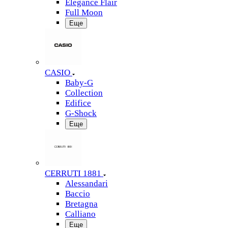
Elegance Flair
Full Moon
Еще
CASIO
Baby-G
Collection
Edifice
G-Shock
Еще
CERRUTI 1881
Alessandari
Baccio
Bretagna
Calliano
Еще