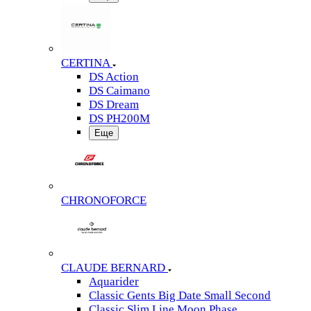
CERTINA
DS Action
DS Caimano
DS Dream
DS PH200M
Еще
CHRONOFORCE
CLAUDE BERNARD
Aquarider
Classic Gents Big Date Small Second
Classic Slim Line Moon Phase