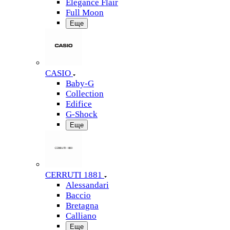
Elegance Flair
Full Moon
Еще
CASIO
Baby-G
Collection
Edifice
G-Shock
Еще
CERRUTI 1881
Alessandari
Baccio
Bretagna
Calliano
Еще