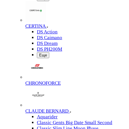
CERTINA
DS Action
DS Caimano
DS Dream
DS PH200M
Еще
CHRONOFORCE
CLAUDE BERNARD
Aquarider
Classic Gents Big Date Small Second
Classic Slim Line Moon Phase