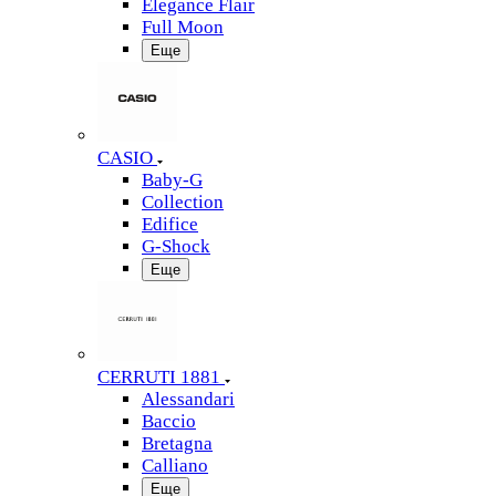
Elegance Flair
Full Moon
Еще
CASIO
Baby-G
Collection
Edifice
G-Shock
Еще
CERRUTI 1881
Alessandari
Baccio
Bretagna
Calliano
Еще