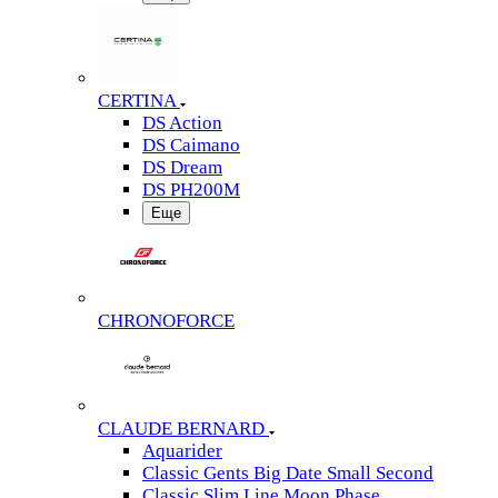
CERTINA
DS Action
DS Caimano
DS Dream
DS PH200M
Еще
CHRONOFORCE
CLAUDE BERNARD
Aquarider
Classic Gents Big Date Small Second
Classic Slim Line Moon Phase