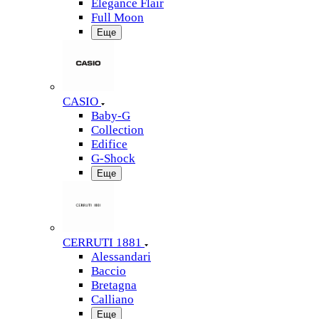
Elegance Flair
Full Moon
Еще
CASIO
Baby-G
Collection
Edifice
G-Shock
Еще
CERRUTI 1881
Alessandari
Baccio
Bretagna
Calliano
Еще