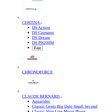
CERTINA
DS Action
DS Caimano
DS Dream
DS PH200M
Еще
CHRONOFORCE
CLAUDE BERNARD
Aquarider
Classic Gents Big Date Small Second
Classic Slim Line Moon Phase