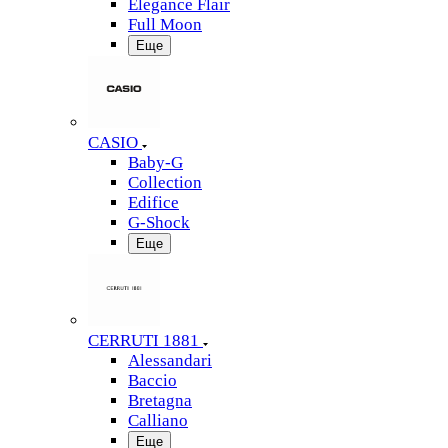
Elegance Flair
Full Moon
Еще
CASIO
Baby-G
Collection
Edifice
G-Shock
Еще
CERRUTI 1881
Alessandari
Baccio
Bretagna
Calliano
Еще