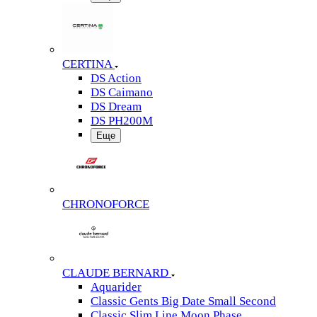
CERTINA
DS Action
DS Caimano
DS Dream
DS PH200M
Еще
CHRONOFORCE
CLAUDE BERNARD
Aquarider
Classic Gents Big Date Small Second
Classic Slim Line Moon Phase