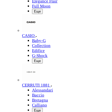
Elegance Flair
Full Moon
Еще
CASIO
Baby-G
Collection
Edifice
G-Shock
Еще
CERRUTI 1881
Alessandari
Baccio
Bretagna
Calliano
Еще