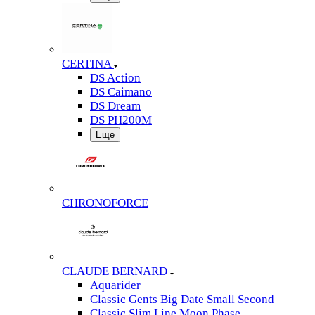
CERTINA
DS Action
DS Caimano
DS Dream
DS PH200M
Еще
CHRONOFORCE
CLAUDE BERNARD
Aquarider
Classic Gents Big Date Small Second
Classic Slim Line Moon Phase