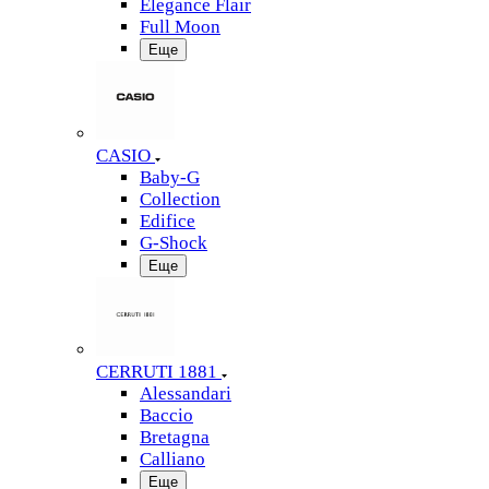
Elegance Flair
Full Moon
Еще
CASIO
Baby-G
Collection
Edifice
G-Shock
Еще
CERRUTI 1881
Alessandari
Baccio
Bretagna
Calliano
Еще