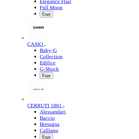
Elegance Flair
Full Moon
Еще
CASIO
Baby-G
Collection
Edifice
G-Shock
Еще
CERRUTI 1881
Alessandari
Baccio
Bretagna
Calliano
Еще