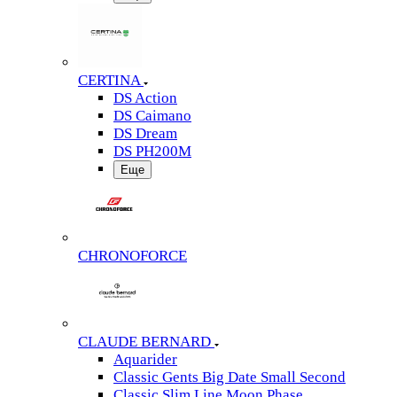
CERTINA
DS Action
DS Caimano
DS Dream
DS PH200M
Еще
CHRONOFORCE
CLAUDE BERNARD
Aquarider
Classic Gents Big Date Small Second
Classic Slim Line Moon Phase