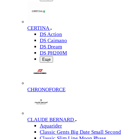
CERTINA
DS Action
DS Caimano
DS Dream
DS PH200M
Еще
CHRONOFORCE
CLAUDE BERNARD
Aquarider
Classic Gents Big Date Small Second
Classic Slim Line Moon Phase