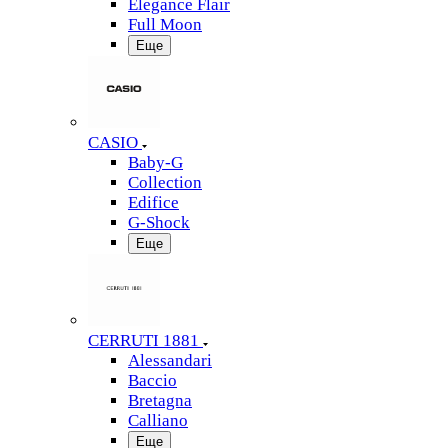
Elegance Flair
Full Moon
Еще
CASIO
Baby-G
Collection
Edifice
G-Shock
Еще
CERRUTI 1881
Alessandari
Baccio
Bretagna
Calliano
Еще