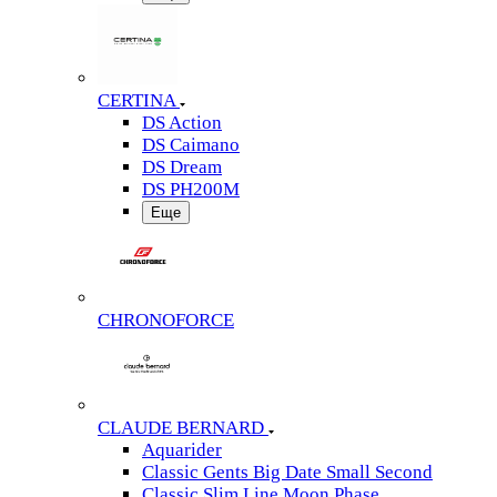
CERTINA
DS Action
DS Caimano
DS Dream
DS PH200M
Еще
CHRONOFORCE
CLAUDE BERNARD
Aquarider
Classic Gents Big Date Small Second
Classic Slim Line Moon Phase