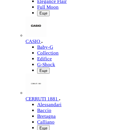
Elegance Flair
Full Moon
Еще
CASIO
Baby-G
Collection
Edifice
G-Shock
Еще
CERRUTI 1881
Alessandari
Baccio
Bretagna
Calliano
Еще