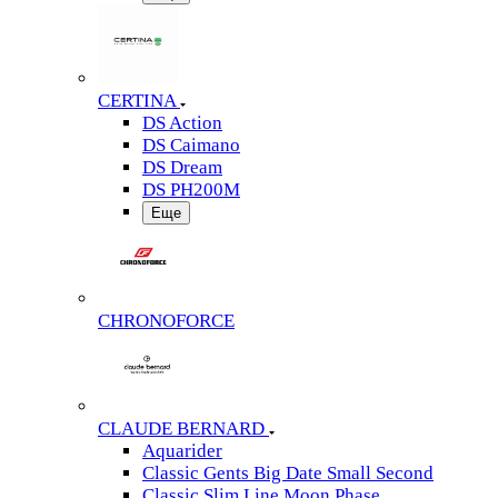
CERTINA
DS Action
DS Caimano
DS Dream
DS PH200M
Еще
CHRONOFORCE
CLAUDE BERNARD
Aquarider
Classic Gents Big Date Small Second
Classic Slim Line Moon Phase