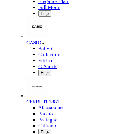
Elegance Flair
Full Moon
Еще
CASIO
Baby-G
Collection
Edifice
G-Shock
Еще
CERRUTI 1881
Alessandari
Baccio
Bretagna
Calliano
Еще