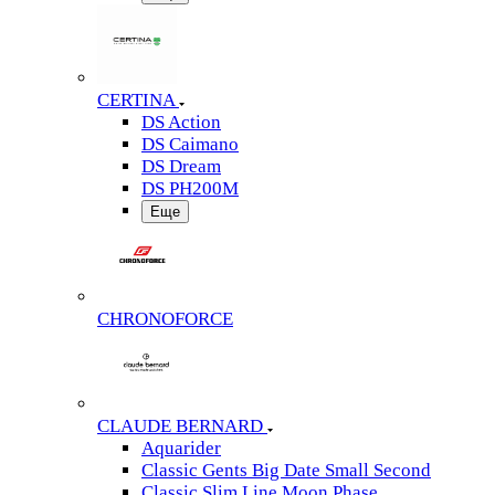
CERTINA
DS Action
DS Caimano
DS Dream
DS PH200M
Еще
CHRONOFORCE
CLAUDE BERNARD
Aquarider
Classic Gents Big Date Small Second
Classic Slim Line Moon Phase