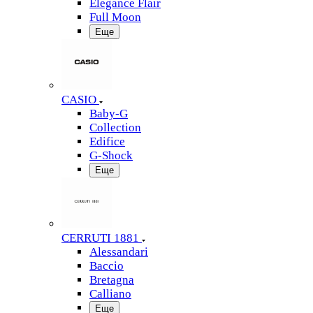
Elegance Flair
Full Moon
Еще
CASIO
Baby-G
Collection
Edifice
G-Shock
Еще
CERRUTI 1881
Alessandari
Baccio
Bretagna
Calliano
Еще